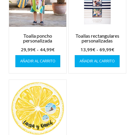
Toalla poncho
Toallas rectangulares
personalizada
personalizadas
Rango
Rango
29,99
€
-
44,99
€
13,99
€
-
69,99
€
de
Este
de
Este
AÑADIR AL CARRITO
AÑADIR AL CARRITO
producto
produc
precios:
precios:
tiene
tiene
desde
desde
múltiples
múltiple
29,99€
13,99€
variantes.
variante
hasta
hasta
Las
Las
44,99€
69,99€
opciones
opcion
se
se
pueden
pueden
elegir
elegir
en
en
la
la
página
página