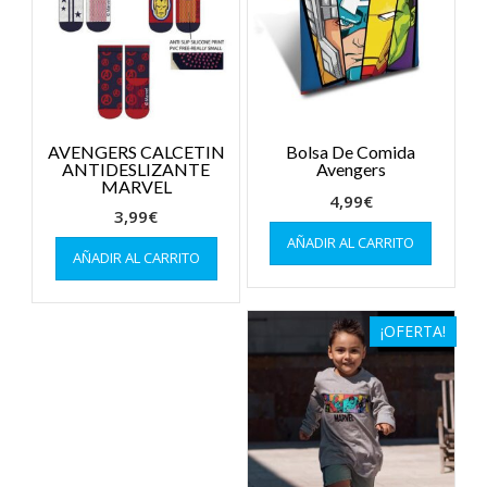
AVENGERS CALCETIN
Bolsa De Comida
ANTIDESLIZANTE
Avengers
MARVEL
4,99
€
3,99
€
Este
AÑADIR AL CARRITO
AÑADIR AL CARRITO
producto
tiene
múltiples
variantes.
¡OFERTA!
Las
opciones
se
pueden
elegir
en