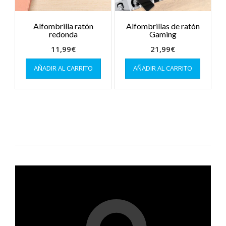
página
de
produc
Alfombrilla ratón
Alfombrillas de ratón
redonda
Gaming
11,99
€
21,99
€
AÑADIR AL CARRITO
AÑADIR AL CARRITO