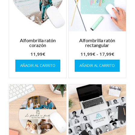
Alfombrilla ratón
Alfombrilla ratón
corazón
rectangular
Rango
11,99
€
11,99
€
-
17,99
€
de
Este
AÑADIR AL CARRITO
AÑADIR AL CARRITO
produc
precios:
tiene
desde
múltiple
11,99€
variante
hasta
Las
17,99€
opcion
se
pueden
elegir
en
la