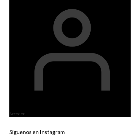
página
de
producto
Acceder
Síguenos en Instagram